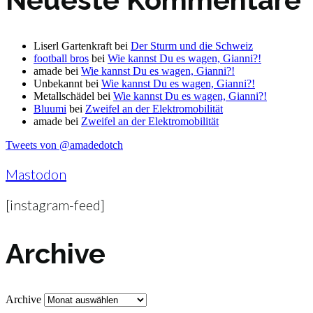
Liserl Gartenkraft
bei
Der Sturm und die Schweiz
football bros
bei
Wie kannst Du es wagen, Gianni?!
amade
bei
Wie kannst Du es wagen, Gianni?!
Unbekannt
bei
Wie kannst Du es wagen, Gianni?!
Metallschädel
bei
Wie kannst Du es wagen, Gianni?!
Bluumi
bei
Zweifel an der Elektromobilität
amade
bei
Zweifel an der Elektromobilität
Tweets von @amadedotch
Mastodon
[instagram-feed]
Archive
Archive