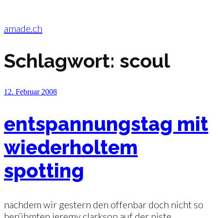
Zum
Inhalt
springen
amade.ch
Schlagwort:
scoul
Veröffentlicht
12. Februar 2008
am
entspannungstag mit
wiederholtem
spotting
nachdem wir gestern den offenbar doch nicht so
berühmten jeremy clarkson auf der piste