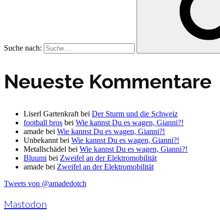
Suche nach:
Neueste Kommentare
Liserl Gartenkraft
bei
Der Sturm und die Schweiz
football bros
bei
Wie kannst Du es wagen, Gianni?!
amade
bei
Wie kannst Du es wagen, Gianni?!
Unbekannt
bei
Wie kannst Du es wagen, Gianni?!
Metallschädel
bei
Wie kannst Du es wagen, Gianni?!
Bluumi
bei
Zweifel an der Elektromobilität
amade
bei
Zweifel an der Elektromobilität
Tweets von @amadedotch
Mastodon