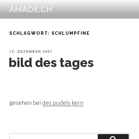
Zum
AMADE.CH
Inhalt
springen
SCHLAGWORT:
SCHLUMPFINE
VERÖFFENTLICHT
13. DEZEMBER 2007
AM
bild des tages
gesehen bei
des pudels kern
Suche