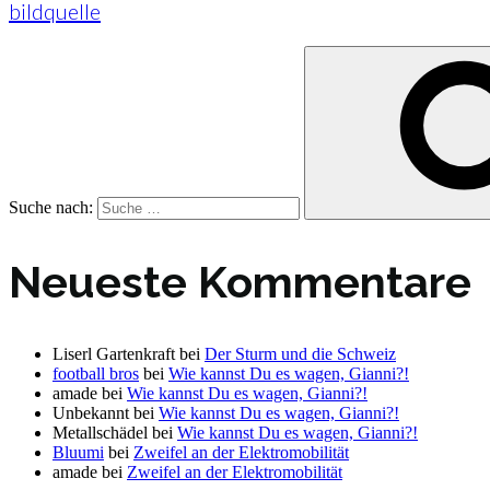
bildquelle
Suche nach:
Neueste Kommentare
Liserl Gartenkraft
bei
Der Sturm und die Schweiz
football bros
bei
Wie kannst Du es wagen, Gianni?!
amade
bei
Wie kannst Du es wagen, Gianni?!
Unbekannt
bei
Wie kannst Du es wagen, Gianni?!
Metallschädel
bei
Wie kannst Du es wagen, Gianni?!
Bluumi
bei
Zweifel an der Elektromobilität
amade
bei
Zweifel an der Elektromobilität