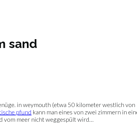
im sand
genüge. in weymouth (etwa 50 kilometer westlich vo
tische pfund
kann man eines von zwei zimmern in eine
und vom meer nicht weggespült wird…