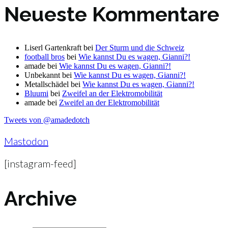
Neueste Kommentare
Liserl Gartenkraft
bei
Der Sturm und die Schweiz
football bros
bei
Wie kannst Du es wagen, Gianni?!
amade
bei
Wie kannst Du es wagen, Gianni?!
Unbekannt
bei
Wie kannst Du es wagen, Gianni?!
Metallschädel
bei
Wie kannst Du es wagen, Gianni?!
Bluumi
bei
Zweifel an der Elektromobilität
amade
bei
Zweifel an der Elektromobilität
Tweets von @amadedotch
Mastodon
[instagram-feed]
Archive