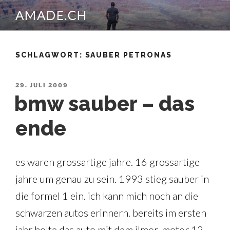
Zum
AMADE.CH
Inhalt
springen
SCHLAGWORT:
SAUBER PETRONAS
VERÖFFENTLICHT
29. JULI 2009
AM
bmw sauber – das
ende
es waren grossartige jahre. 16 grossartige
jahre um genau zu sein. 1993 stieg sauber in
die formel 1 ein. ich kann mich noch an die
schwarzen autos erinnern. bereits im ersten
jahr holte das auto mit dem ilmor-motor 12