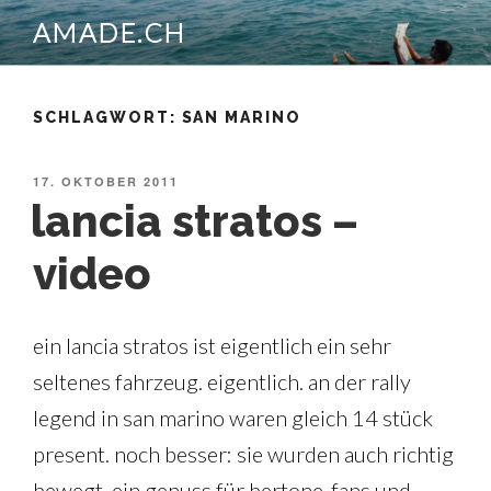
Zum
AMADE.CH
Inhalt
springen
SCHLAGWORT:
SAN MARINO
VERÖFFENTLICHT
17. OKTOBER 2011
AM
lancia stratos –
video
ein lancia stratos ist eigentlich ein sehr
seltenes fahrzeug. eigentlich. an der rally
legend in san marino waren gleich 14 stück
present. noch besser: sie wurden auch richtig
bewegt. ein genuss für bertone-fans und