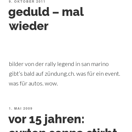
VERÖFFENTLICHT
9. OKTOBER 2011
AM
geduld – mal
wieder
bilder von der rally legend in san marino
gibt’s bald auf zündung.ch. was für ein event.
was für autos. wow.
VERÖFFENTLICHT
1. MAI 2009
AM
vor 15 jahren: