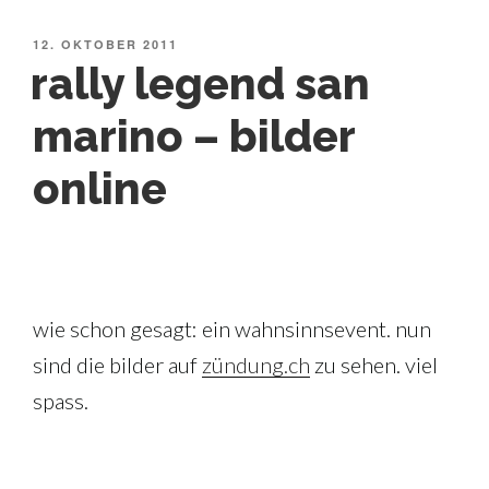
VERÖFFENTLICHT
12. OKTOBER 2011
AM
rally legend san
marino – bilder
online
wie schon gesagt: ein wahnsinnsevent. nun
sind die bilder auf
zündung.ch
zu sehen. viel
spass.