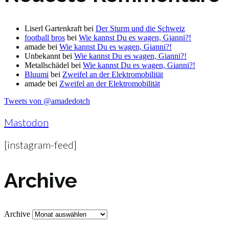
Liserl Gartenkraft
bei
Der Sturm und die Schweiz
football bros
bei
Wie kannst Du es wagen, Gianni?!
amade
bei
Wie kannst Du es wagen, Gianni?!
Unbekannt
bei
Wie kannst Du es wagen, Gianni?!
Metallschädel
bei
Wie kannst Du es wagen, Gianni?!
Bluumi
bei
Zweifel an der Elektromobilität
amade
bei
Zweifel an der Elektromobilität
Tweets von @amadedotch
Mastodon
[instagram-feed]
Archive
Archive