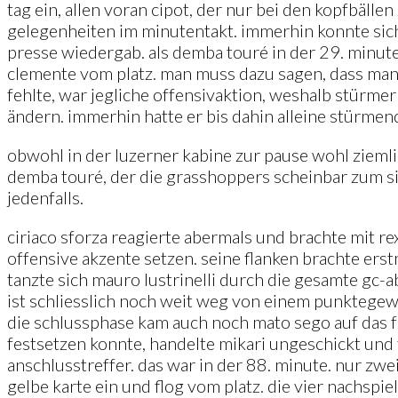
tag ein, allen voran cipot, der nur bei den kopfbäll
gelegenheiten im minutentakt. immerhin konnte sich g
presse wiedergab. als demba touré in der 29. minute
clemente vom platz. man muss dazu sagen, dass man d
fehlte, war jegliche offensivaktion, weshalb stürmer
ändern. immerhin hatte er bis dahin alleine stürmend
obwohl in der luzerner kabine zur pause wohl zieml
demba touré, der die grasshoppers scheinbar zum si
jedenfalls.
ciriaco sforza reagierte abermals und brachte mit r
offensive akzente setzen. seine flanken brachte erst
tanzte sich mauro lustrinelli durch die gesamte gc-ab
ist schliesslich noch weit weg von einem punktegewi
die schlussphase kam auch noch mato sego auf das fe
festsetzen konnte, handelte mikari ungeschickt und f
anschlusstreffer. das war in der 88. minute. nur zwe
gelbe karte ein und flog vom platz. die vier nachspie