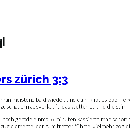
i
rs zürich 3:3
t man meistens bald wieder. und dann gibt es eben jen
0 zuschauern ausverkauft, das wetter 1a und die sti
ht. nach gerade einmal 6 minuten kassierte man schon
ug clemente, der zum treffer führte. vielmehr zog d