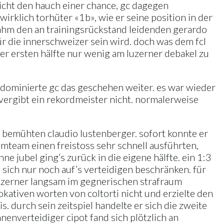
 nicht den hauch einer chance, gc dagegen
irklich torhüter «1b», wie er seine position in der
 nahm den an trainingsrückstand leidenden gerardo
r die innerschweizer sein wird. doch was dem fcl
der ersten hälfte nur wenig am luzerner debakel zu
 dominierte gc das geschehen weiter. es war wieder
vergibt ein rekordmeister nicht. normalerweise
r bemühten claudio lustenberger. sofort konnte er
eimteam einen freistoss sehr schnell ausführten,
ne jubel ging’s zurück in die eigene hälfte. ein 1:3
 sich nur noch auf’s verteidigen beschränken. für
 luzerner langsam im gegnerischen strafraum
okativen worten von coltorti nicht und erzielte den
. durch sein zeitspiel handelte er sich die zweite
nnenverteidiger cipot fand sich plötzlich an