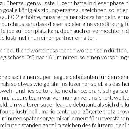
en zu überzeugen wusste. luzern hatte in dieser phase
oalie könig als zibung-ersatz auszeichnen. so ist er w
 auf 0:2 erhöhte, musste trainer sforza handeln. er
urchaus sah, dass dieser spieler eine verstärkung fü
 felipe auf den platz kam. doch auch er vermochte in 
e lustrinelli nun einen partner erhalten.
ich deutliche worte gesprochen worden sein dürften,
eg schoss. 0:3 nach 61 minuten. so einen vorsprung 
exhep saqi einen super league debütanten für den seh
mals so etwas wie gefahr ins luzerner spiel. als das h
wehr und lies coltorti keine chance. praktisch ganz oh
nn. latours team war von nun an verunsichert, wollte
ld, ein weiterer super league debütant. als sich die
oulte lustrinelli. mario cantaluppi zögerte trotz prov
i minuten später sorge mikari erneut für unverständnis
lminuten standen ganz im zeichen des fc luzern. der i