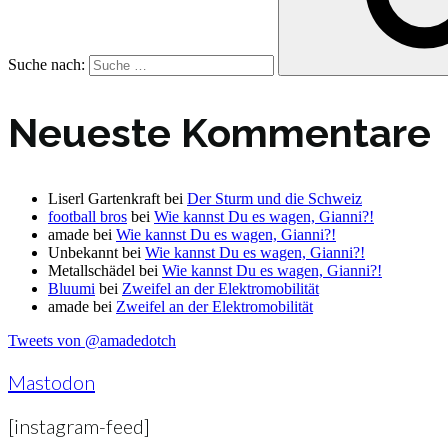
Suche nach:
Neueste Kommentare
Liserl Gartenkraft
bei
Der Sturm und die Schweiz
football bros
bei
Wie kannst Du es wagen, Gianni?!
amade
bei
Wie kannst Du es wagen, Gianni?!
Unbekannt
bei
Wie kannst Du es wagen, Gianni?!
Metallschädel
bei
Wie kannst Du es wagen, Gianni?!
Bluumi
bei
Zweifel an der Elektromobilität
amade
bei
Zweifel an der Elektromobilität
Tweets von @amadedotch
Mastodon
[instagram-feed]