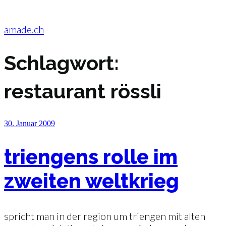
Zum
Inhalt
springen
amade.ch
Schlagwort:
restaurant rössli
Veröffentlicht
30. Januar 2009
am
triengens rolle im
zweiten weltkrieg
spricht man in der region um triengen mit alten