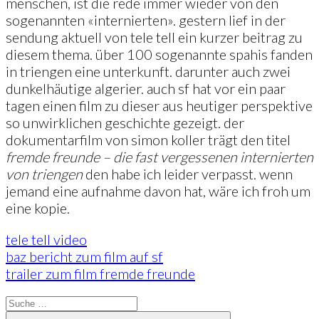
menschen, ist die rede immer wieder von den
sogenannten «internierten». gestern lief in der
sendung aktuell von tele tell ein kurzer beitrag zu
diesem thema. über 100 sogenannte spahis fanden
in triengen eine unterkunft. darunter auch zwei
dunkelhäutige algerier. auch sf hat vor ein paar
tagen einen film zu dieser aus heutiger perspektive
so unwirklichen geschichte gezeigt. der
dokumentarfilm von simon koller trägt den titel
fremde freunde – die fast vergessenen internierten
von triengen
den habe ich leider verpasst. wenn
jemand eine aufnahme davon hat, wäre ich froh um
eine kopie.
tele tell video
baz bericht zum film auf sf
trailer zum film fremde freunde
Suche
nach:
Suche