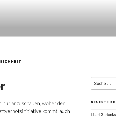
EICHHEIT
Suche
r
nach:
ch nur anzuschauen, woher der
NEUESTE K
ettverbotsinitiative kommt. auch
Liserl Gartenkr