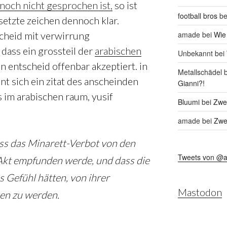
 noch nicht gesprochen ist,
so ist
football bros
be
etzte zeichen dennoch klar.
amade
bei
Wie
scheid mit verwirrung
dass ein grossteil der
arabischen
Unbekannt
bei
 entscheid offenbar akzeptiert. in
Metallschädel
b
 sich ein zitat des anscheinden
Gianni?!
 im arabischen raum, yusif
Bluumi
bei
Zwei
amade
bei
Zwei
ass das Minarett-Verbot von den
Tweets von @
Akt empfunden werde, und dass die
 Gefühl hätten, von ihrer
Mastodon
en zu werden.