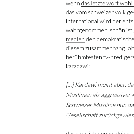
wenn
das letzte wort wohl
das vom schweizer volk ges
international wird der ent
wahrgenommen. schön ist, 
medien
den demokratischen
diesem zusammenhang lohnt
berühmtesten tv-predigers
karadawi:
[…] Kardawi meint aber, d
Muslimen als aggressiver 
Schweizer Muslime nun das
Gesellschaft zurückgewies
das sehe ich genau gleich.