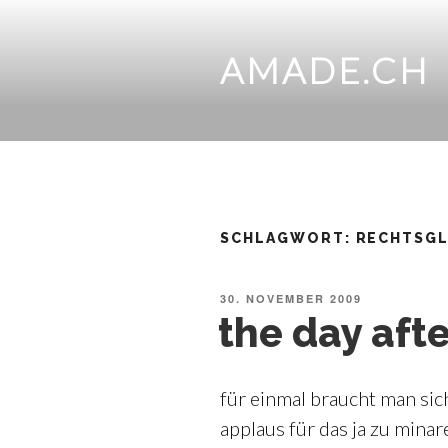
Zum
Inhalt
springen
AMADE.CH
SCHLAGWORT:
RECHTSGL
VERÖFFENTLICHT
30. NOVEMBER 2009
AM
the day afte
für einmal braucht man si
applaus für das ja zu minar