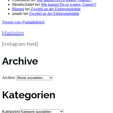
Metallschädel
bei
Wie kannst Du es wagen, Gianni?!
Bluumi
bei
Zweifel an der Elektromobilität
amade
bei
Zweifel an der Elektromobilität
Tweets von @amadedotch
Mastodon
[instagram-feed]
Archive
Archive
Kategorien
Kategorien