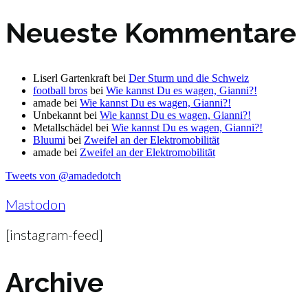
Neueste Kommentare
Liserl Gartenkraft
bei
Der Sturm und die Schweiz
football bros
bei
Wie kannst Du es wagen, Gianni?!
amade
bei
Wie kannst Du es wagen, Gianni?!
Unbekannt
bei
Wie kannst Du es wagen, Gianni?!
Metallschädel
bei
Wie kannst Du es wagen, Gianni?!
Bluumi
bei
Zweifel an der Elektromobilität
amade
bei
Zweifel an der Elektromobilität
Tweets von @amadedotch
Mastodon
[instagram-feed]
Archive