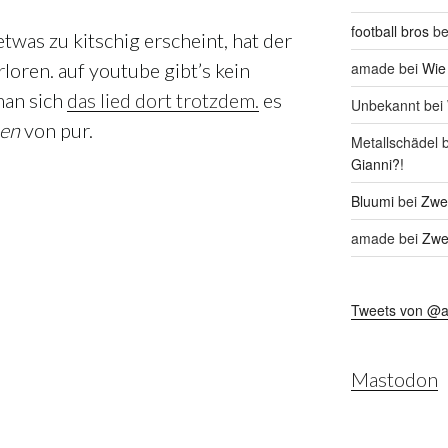
football bros
be
twas zu kitschig erscheint, hat der
amade
bei
Wie
loren. auf youtube gibt’s kein
man sich
das lied dort trotzdem.
es
Unbekannt
bei
ben
von pur.
Metallschädel
b
Gianni?!
Bluumi
bei
Zwei
amade
bei
Zwei
Tweets von @
Mastodon