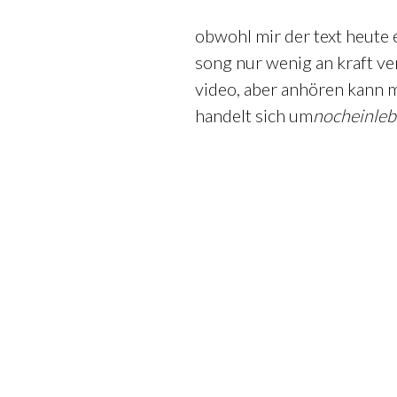
obwohl mir der text heute e
song nur wenig an kraft ver
video, aber anhören kann 
handelt sich um
noch
ein
le