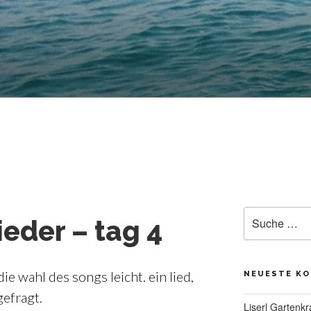
Suche
ieder – tag 4
nach:
die wahl des songs leicht. ein lied,
NEUESTE K
gefragt.
Liserl Gartenkr