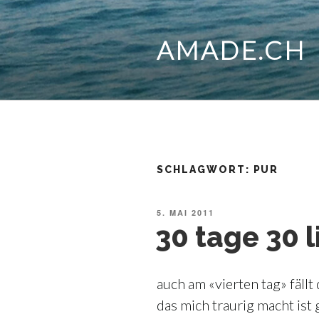
Zum
Inhalt
springen
AMADE.CH
SCHLAGWORT:
PUR
VERÖFFENTLICHT
5. MAI 2011
AM
30 tage 30 l
auch am «vierten tag» fällt 
das mich traurig macht ist 