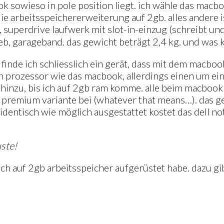
ok sowieso in pole position liegt. ich wähle das macb
e arbeitsspeichererweiterung auf 2gb. alles andere ist
 superdrive laufwerk mit slot-in-einzug (schreibt und 
, iweb, garageband. das gewicht beträgt 2,4 kg. und wa
inde ich schliesslich ein gerät, dass mit dem macbook
rozessor wie das macbook, allerdings einen um ein z
er hinzu, bis ich auf 2gb ram komme. alle beim macb
premium variante bei (whatever that means…). das gew
so identisch wie möglich ausgestattet kostet das dell 
uste!
ich auf 2gb arbeitsspeicher aufgerüstet habe. dazu gib