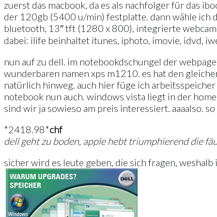
zuerst das macbook, da es als nachfolger für das ibo
der 120gb (5400 u/min) festplatte. dann wähle ich di
bluetooth, 13″ tft (1280 x 800), integrierte webcam,
dabei: ilife beinhaltet itunes, iphoto, imovie, idvd
nun auf zu dell. im notebookdschungel der webpage f
wunderbaren namen xps m1210. es hat den gleichen p
natürlich hinweg. auch hier füge ich arbeitsspeich
notebook nun auch. windows vista liegt in der home 
sind wir ja sowieso am preis interessiert. aaaalso. 
*2418.98*
chf
dell geht zu boden, apple hebt triumphierend die fä
sicher wird es leute geben, die sich fragen, weshalb 