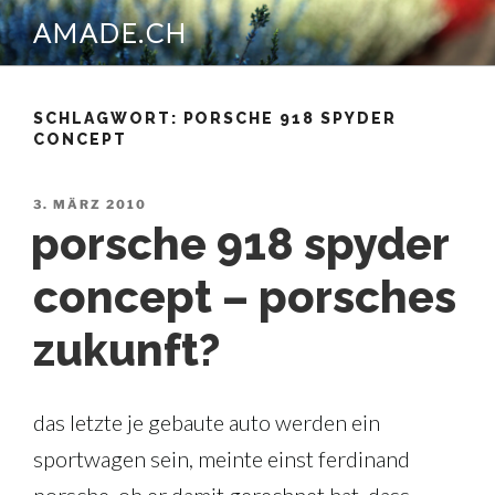
Zum
AMADE.CH
Inhalt
springen
SCHLAGWORT:
PORSCHE 918 SPYDER
CONCEPT
VERÖFFENTLICHT
3. MÄRZ 2010
AM
porsche 918 spyder
concept – porsches
zukunft?
das letzte je gebaute auto werden ein
sportwagen sein, meinte einst ferdinand
porsche. ob er damit gerechnet hat, dass