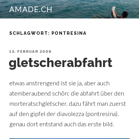
Zum
AMADE.CH
Inhalt
springen
SCHLAGWORT:
PONTRESINA
VERÖFFENTLICHT
13. FEBRUAR 2008
AM
gletscherabfahrt
etwas anstrengend ist sie ja, aber auch
atemberaubend schön: die abfahrt über den
morteratschgletscher. dazu fährt man zuerst
auf den gipfel der diavolezza (pontresina).
genau dort entstand auch das erste bild.