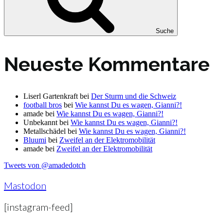
Suche
Neueste Kommentare
Liserl Gartenkraft
bei
Der Sturm und die Schweiz
football bros
bei
Wie kannst Du es wagen, Gianni?!
amade
bei
Wie kannst Du es wagen, Gianni?!
Unbekannt
bei
Wie kannst Du es wagen, Gianni?!
Metallschädel
bei
Wie kannst Du es wagen, Gianni?!
Bluumi
bei
Zweifel an der Elektromobilität
amade
bei
Zweifel an der Elektromobilität
Tweets von @amadedotch
Mastodon
[instagram-feed]