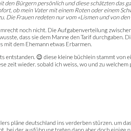
mit den Bürgern persönlich und diese schätzten das 
 sofort, ob mein Vater mit einem Roten oder einem S
zu. Die Frauen redeten nur vom «Lismen und von den
immrecht noch nicht. Die Aufgabenverteilung zwische
 wusste, dass sie dem Manne den Tarif durchgaben. 
ns mit dem Ehemann etwas Erbarmen.
seits entstanden. 😉 diese kleine büchlein stammt vo
ese zeit wieder. sobald ich weiss, wo und zu welchem 
itlers pläne deutschland ins verderben stürzen. um da
nt, bei der ausführung treten dann aber doch einige 