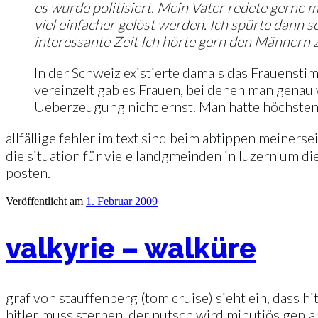
es wurde politisiert. Mein Vater redete gerne 
viel einfacher gelöst werden. Ich spürte dann
interessante Zeit Ich hörte gern den Männern 
In der Schweiz existierte damals das Frauenst
vereinzelt gab es Frauen, bei denen man genau
Ueberzeugung nicht ernst. Man hatte höchste
allfällige fehler im text sind beim abtippen meiner
die situation für viele landgmeinden in luzern um di
posten.
Veröffentlicht am
1. Februar 2009
valkyrie – walküre
graf von stauffenberg (tom cruise) sieht ein, dass h
hitler muss sterben. der putsch wird minutiös gepla