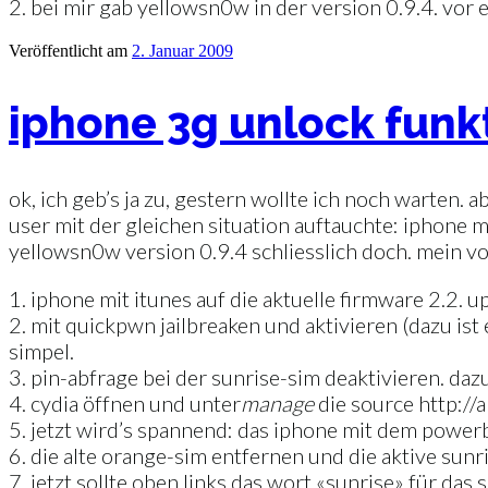
2. bei mir gab yellowsn0w in der version 0.9.4. vor e
Veröffentlicht am
2. Januar 2009
iphone 3g unlock funkt
ok, ich geb’s ja zu, gestern wollte ich noch warten
user mit der gleichen situation auftauchte: iphone 
yellowsn0w version 0.9.4 schliesslich doch. mein v
1. iphone mit itunes auf die aktuelle firmware 2.2. u
2. mit quickpwn jailbreaken und aktivieren (dazu ist
simpel.
3. pin-abfrage bei der sunrise-sim deaktivieren. d
4. cydia öffnen und unter
manage
die source http://
5. jetzt wird’s spannend: das iphone mit dem powerb
6. die alte orange-sim entfernen und die aktive sunr
7. jetzt sollte oben links das wort «sunrise» für das