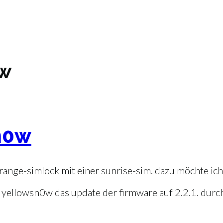
0w
sn0w
range-simlock mit einer sunrise-sim. dazu möchte ich
n yellowsn0w das update der firmware auf 2.2.1. dur