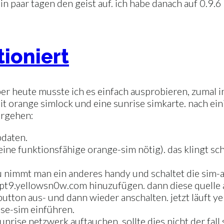
in paar tagen den geist auf. ich habe danach auf 0.9.6 
ioniert
. aber heute musste ich es einfach ausprobieren, zuma
mit orange simlock und eine sunrise simkarte. nach ei
orgehen:
pdaten.
 eine funktionsfähige orange-sim nötig). das klingt s
azu nimmt man ein anderes handy und schaltet die sim
apt9.yellowsn0w.com hinuzufügen. dann diese quelle 
utton aus- und dann wieder anschalten. jetzt läuft y
ise-sim einführen.
 sunrise netzwerk auftauchen. sollte dies nicht der fa