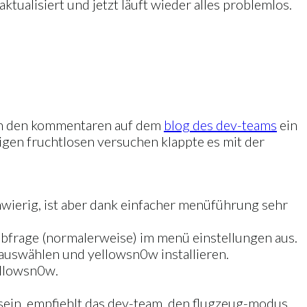
aktualisiert und jetzt läuft wieder alles problemlos.
l in den kommentaren auf dem
blog des dev-teams
ein
nigen fruchtlosen versuchen klappte es mit der
chwierig, ist aber dank einfacher menüführung sehr
-abfrage (normalerweise) im menü einstellungen aus.
auswählen und yellowsn0w installieren.
ellowsn0w.
ll sein, empfiehlt das dev-team, den flugzeug-modus