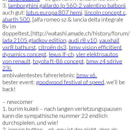
3.
lamborghini gallardo lp 560-2 valentino balboni
auch gut:
lotus europa 807 hemi,
lincoln concept c,
abarth 500,
[alfa romeo sz & lancia delta integrale
8v im
doppeltest,|http://watashi.amade.ch/history/foru
lada 2105 gladkov edition,
audi r8 v10,
vauxhall
vxr8 bathurst,
citroën ds3,
bmw vision efficitient
dynamics concept,
lexus lf-ch,
vier elektroautos
von renault,
toyota ft-86 concept,
bmw z4 sdrive
23i.
ambivalentestes fahrerlebnis:
bmw x6.
bester event:
goodwood festival of speed,
we’ll be
back!
– newcomer
1. burim kukeli – nach langen verletzungspausen
kann die sympathische nummer 22 endlich
durchspielen. und wie!
2. jenson button – ok, neu ist der nicht, aber als