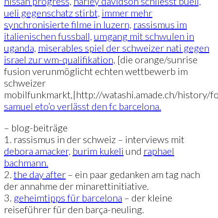
nissan progress,
harley davidson schliesst buell,
ueli gegenschatz stirbt,
immer mehr
synchronisierte filme in luzern,
rassismus im
italienischen fussball,
umgang mit schwulen in
uganda,
miserables spiel der schweizer nati gegen
israel zur wm-qualifikation,
[die orange/sunrise
fusion verunmöglicht echten wettbewerb im
schweizer
mobilfunkmarkt,|http://watashi.amade.ch/history
samuel eto’o verlässt den fc barcelona.
– blog-beiträge
1. rassismus in der schweiz – interviews mit
debora amacker,
burim kukeli
und
raphael
bachmann.
2.
the day after
– ein paar gedanken am tag nach
der annahme der minarettinitiative.
3.
geheimtipps für barcelona
– der kleine
reiseführer für den barça-neuling.