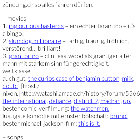
zündung.ch so alles fahren dürfen.
– movies
1.
inglourious basterds
– ein echter tarantino – it’s
a bingo!
2.
slumdog millionaire
– farbig, traurig, fröhlich,
verstörend… brilliant!
3.
gran torino
– clint eastwood als grantiger alter
mann mit starkem sinn für gerechtigkeit.
weltklasse.
auch gut:
the curios case of benjamin button,
milk,
doubt,
[frost /
nixon,|http://watashi.amade.ch/history/forum/556
the international,
defiance,
district 9,
machan,
up.
bester comic-verfilmung:
the watchmen.
lustigste komödie mit ernster botschaft:
bruno.
bester michael-jackson-film:
this is it.
– songs