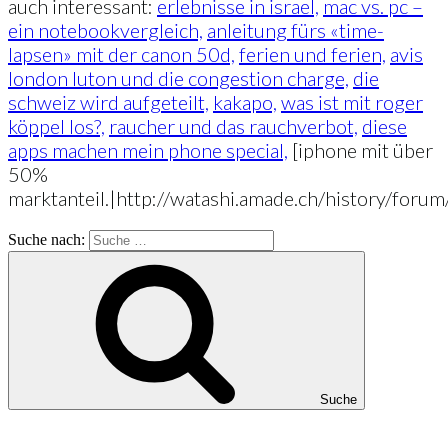
auch interessant:
erlebnisse in israel,
mac vs. pc –
ein notebookvergleich,
anleitung fürs «time-
lapsen» mit der canon 50d,
ferien und ferien,
avis
london luton und die congestion charge,
die
schweiz wird aufgeteilt,
kakapo,
was ist mit roger
köppel los?,
raucher und das rauchverbot,
diese
apps machen mein phone special,
[iphone mit über
50%
marktanteil.|http://watashi.amade.ch/history/foru
Suche nach:
Suche