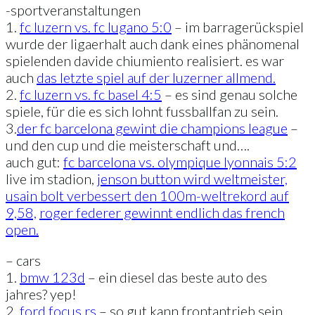
-sportveranstaltungen
1.
fc luzern vs. fc lugano 5:0
– im barragerückspiel
wurde der ligaerhalt auch dank eines phänomenal
spielenden davide chiumiento realisiert. es war
auch
das letzte spiel auf der luzerner allmend.
2.
fc luzern vs. fc basel 4:5
– es sind genau solche
spiele, für die es sich lohnt fussballfan zu sein.
3.
der fc barcelona gewint die champions league
–
und den cup und die meisterschaft und….
auch gut:
fc barcelona vs. olympique lyonnais 5:2
live im stadion,
jenson button wird weltmeister,
usain bolt verbessert den 100m-weltrekord auf
9,58,
roger federer gewinnt endlich das french
open.
– cars
1.
bmw 123d
– ein diesel das beste auto des
jahres? yep!
2.
ford focus rs
– so gut kann frontantrieb sein.