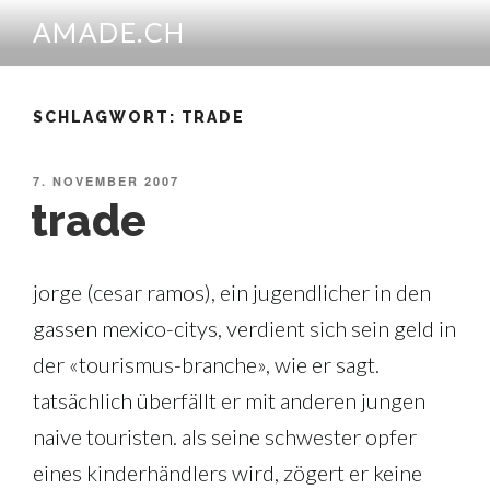
Zum
AMADE.CH
Inhalt
springen
SCHLAGWORT:
TRADE
VERÖFFENTLICHT
7. NOVEMBER 2007
AM
trade
jorge (cesar ramos), ein jugendlicher in den
gassen mexico-citys, verdient sich sein geld in
der «tourismus-branche», wie er sagt.
tatsächlich überfällt er mit anderen jungen
naive touristen. als seine schwester opfer
eines kinderhändlers wird, zögert er keine