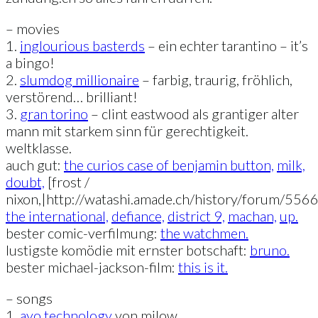
– movies
1.
inglourious basterds
– ein echter tarantino – it’s
a bingo!
2.
slumdog millionaire
– farbig, traurig, fröhlich,
verstörend… brilliant!
3.
gran torino
– clint eastwood als grantiger alter
mann mit starkem sinn für gerechtigkeit.
weltklasse.
auch gut:
the curios case of benjamin button,
milk,
doubt,
[frost /
nixon,|http://watashi.amade.ch/history/forum/556
the international,
defiance,
district 9,
machan,
up.
bester comic-verfilmung:
the watchmen.
lustigste komödie mit ernster botschaft:
bruno.
bester michael-jackson-film:
this is it.
– songs
1.
ayo technology
von milow