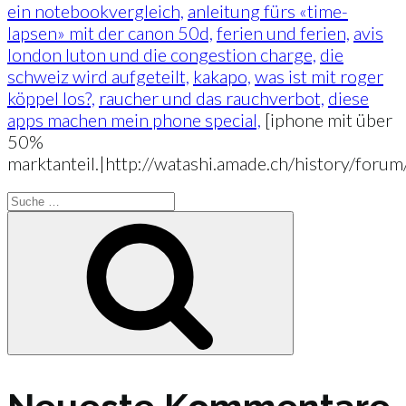
ein notebookvergleich,
anleitung fürs «time-
lapsen» mit der canon 50d,
ferien und ferien,
avis
london luton und die congestion charge,
die
schweiz wird aufgeteilt,
kakapo,
was ist mit roger
köppel los?,
raucher und das rauchverbot,
diese
apps machen mein phone special,
[iphone mit über
50%
marktanteil.|http://watashi.amade.ch/history/foru
Suche
nach:
Suche