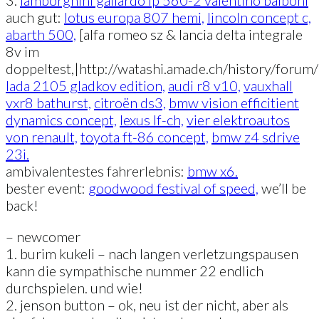
auch gut:
lotus europa 807 hemi,
lincoln concept c,
abarth 500,
[alfa romeo sz & lancia delta integrale
8v im
doppeltest,|http://watashi.amade.ch/history/foru
lada 2105 gladkov edition,
audi r8 v10,
vauxhall
vxr8 bathurst,
citroën ds3,
bmw vision efficitient
dynamics concept,
lexus lf-ch,
vier elektroautos
von renault,
toyota ft-86 concept,
bmw z4 sdrive
23i.
ambivalentestes fahrerlebnis:
bmw x6.
bester event:
goodwood festival of speed,
we’ll be
back!
– newcomer
1. burim kukeli – nach langen verletzungspausen
kann die sympathische nummer 22 endlich
durchspielen. und wie!
2. jenson button – ok, neu ist der nicht, aber als