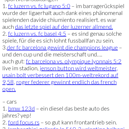
1.
fc luzern vs. fc lugano 5:0
– im barragerückspiel
wurde der ligaerhalt auch dank eines phänomenal
spielenden davide chiumiento realisiert. es war
auch
das letzte spiel auf der luzerner allmend.
2.
fc luzern vs. fc basel 4:5
– es sind genau solche
spiele, für die es sich lohnt fussballfan zu sein.
3.
der fc barcelona gewint die champions league
–
und den cup und die meisterschaft und….
auch gut:
fc barcelona vs. olympique lyonnais 5:2
live im stadion,
jenson button wird weltmeister,
usain bolt verbessert den 100m-weltrekord auf
9,58,
roger federer gewinnt endlich das french
open.
– cars
1.
bmw 123d
– ein diesel das beste auto des
jahres? yep!
2.
ford focus rs
– so gut kann frontantrieb sein.
3.
lamborghini gallardo lp 560-2 valentino balboni