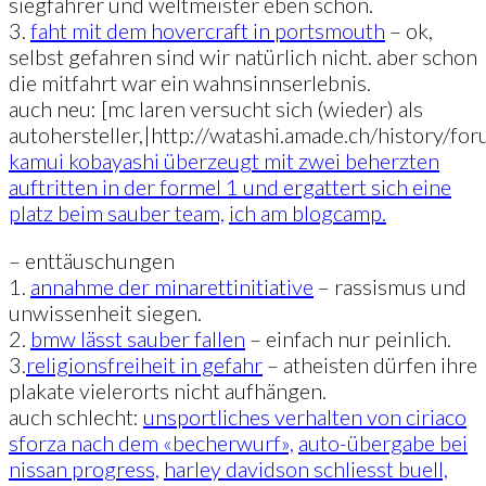
siegfahrer und weltmeister eben schon.
3.
faht mit dem hovercraft in portsmouth
– ok,
selbst gefahren sind wir natürlich nicht. aber schon
die mitfahrt war ein wahnsinnserlebnis.
auch neu: [mc laren versucht sich (wieder) als
autohersteller,|http://watashi.amade.ch/history/f
kamui kobayashi überzeugt mit zwei beherzten
auftritten in der formel 1 und ergattert sich eine
platz beim sauber team,
ich am blogcamp.
– enttäuschungen
1.
annahme der minarettinitiative
– rassismus und
unwissenheit siegen.
2.
bmw lässt sauber fallen
– einfach nur peinlich.
3.
religionsfreiheit in gefahr
– atheisten dürfen ihre
plakate vielerorts nicht aufhängen.
auch schlecht:
unsportliches verhalten von ciriaco
sforza nach dem «becherwurf»,
auto-übergabe bei
nissan progress,
harley davidson schliesst buell,