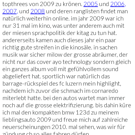
topthrees von 2009 zu krönen.
2005
und
2006,
2007,
und
2008
und deren ranglisten findet man
natürlich weiterhin online. im jahr 2009 war ich
nur 31 mal im kino, was unter anderem auch mit
der miesen sprachpolitik der kitag zu tun hat.
andererseits kamen auch dieses jahr ein paar
richtig gute streifen in die kinosäle. in sachen
musik war sicher milow der grosse abräumer, der
nicht nur das cover ayo technology sondern gleich
ein ganzes album voll mit gefühlvollem sound
abgeliefert hat. sportlich war natürlich das
barrage-rückspiel des fc luzern mein highlight,
nachdem ich zuvor die schmach im cornaredo
miterlebt hatte. bei den autos wartet man immer
noch auf die grosse elektrifizierung. bis dahin küre
ich mal den kompakten bmw 123d zu meinem
lieblingsauto 2009 und freue mich auf zahlreiche
neuerscheinungen 2010. mal sehen, was wir für
zündung.ch so alles fahren dürfen.