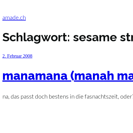
Zum
Inhalt
springen
amade.ch
Schlagwort:
sesame st
Veröffentlicht
2. Februar 2008
am
manamana (manah ma
na, das passt doch bestens in die fasnachtszeit, oder