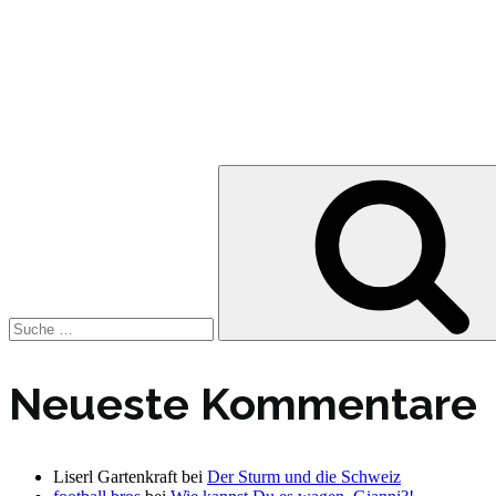
Suche
nach:
Neueste Kommentare
Liserl Gartenkraft
bei
Der Sturm und die Schweiz