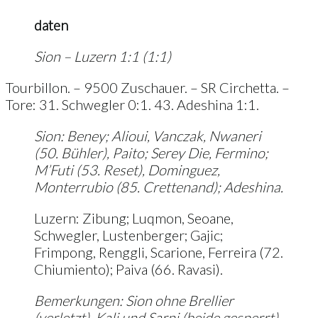
daten
Sion – Luzern 1:1 (1:1)
Tourbillon. – 9500 Zuschauer. – SR Circhetta. –
Tore: 31. Schwegler 0:1. 43. Adeshina 1:1.
Sion: Beney; Alioui, Vanczak, Nwaneri
(50. Bühler), Paito; Serey Die, Fermino;
M’Futi (53. Reset), Dominguez,
Monterrubio (85. Crettenand); Adeshina.
Luzern: Zibung; Luqmon, Seoane,
Schwegler, Lustenberger; Gajic;
Frimpong, Renggli, Scarione, Ferreira (72.
Chiumiento); Paiva (66. Ravasi).
Bemerkungen: Sion ohne Brellier
(verletzt), Kali und Sarni (beide gesperrt).