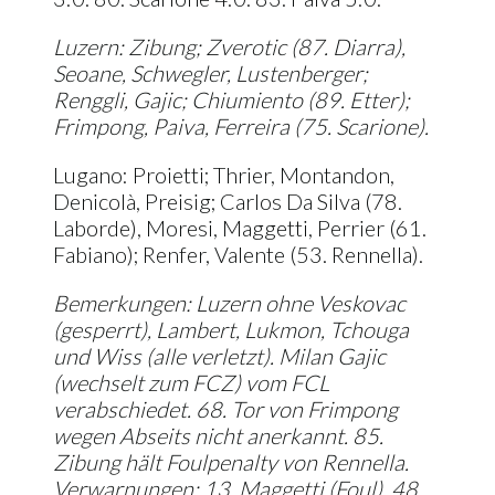
Luzern: Zibung; Zverotic (87. Diarra),
Seoane, Schwegler, Lustenberger;
Renggli, Gajic; Chiumiento (89. Etter);
Frimpong, Paiva, Ferreira (75. Scarione).
Lugano: Proietti; Thrier, Montandon,
Denicolà, Preisig; Carlos Da Silva (78.
Laborde), Moresi, Maggetti, Perrier (61.
Fabiano); Renfer, Valente (53. Rennella).
Bemerkungen: Luzern ohne Veskovac
(gesperrt), Lambert, Lukmon, Tchouga
und Wiss (alle verletzt). Milan Gajic
(wechselt zum FCZ) vom FCL
verabschiedet. 68. Tor von Frimpong
wegen Abseits nicht anerkannt. 85.
Zibung hält Foulpenalty von Rennella.
Verwarnungen: 13. Maggetti (Foul), 48.