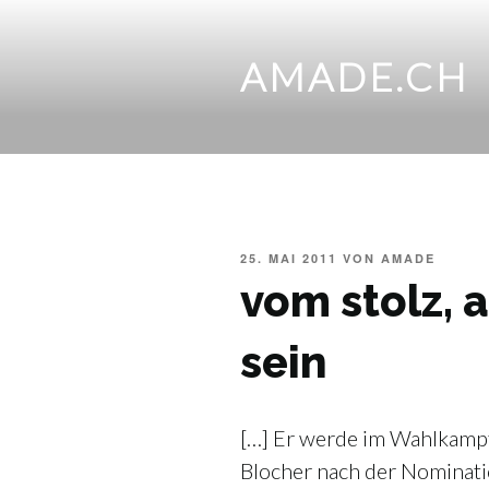
Zum
Inhalt
springen
AMADE.CH
VERÖFFENTLICHT
25. MAI 2011
VON
AMADE
AM
vom stolz, 
sein
[…] Er werde im Wahlkampf 
Blocher nach der Nominatio