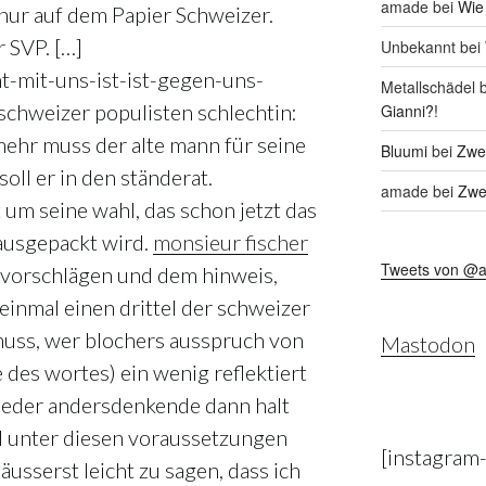
amade
bei
Wie
nur auf dem Papier Schweizer.
 SVP. […]
Unbekannt
bei
ht-mit-uns-ist-ist-gegen-uns-
Metallschädel
b
schweizer populisten schlechtin:
Gianni?!
mehr muss der alte mann für seine
Bluumi
bei
Zwei
soll er in den ständerat.
amade
bei
Zwei
um seine wahl, das schon jetzt das
ausgepackt wird.
monsieur fischer
Tweets von @
 vorschlägen und dem hinweis,
 einmal einen drittel der schweizer
 muss, wer blochers ausspruch von
Mastodon
 des wortes) ein wenig reflektiert
jeder andersdenkende dann halt
nd unter diesen voraussetzungen
[instagram
 äusserst leicht zu sagen, dass ich