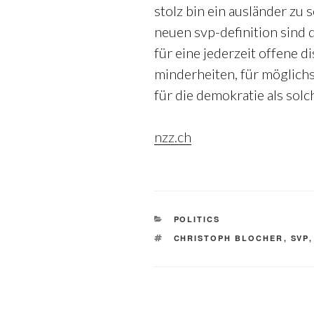
stolz bin ein ausländer zu 
neuen svp-definition sind 
für eine jederzeit offene d
minderheiten, für möglichs
für die demokratie als solc
nzz.ch
KATEGORIEN
POLITICS
SCHLAGWÖRTER
CHRISTOPH BLOCHER
,
SVP