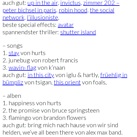
auch gut:
up in the air,
invictus,
zimmer 202 –
peter bichsel in paris,
robin hood,
the social
network,
l’illusioniste,
beste special effects:
avatar
spannendster thriller:
shutter island
– songs
1.
stay
von hurts
2. junebug von robert francis
3.
wavin› flag
von k’naan
auch gut:
in this city
von iglu & hartly,
früehlig in
bümpliz
von tsigan,
this orient
von foals,
– alben
1. happiness von hurts
2. the promise von bruce springsteen
3. flamingo von brandon flowers
auch gut: bring mich nach hause von wir sind
helden, we’ve all been there von alex max band.