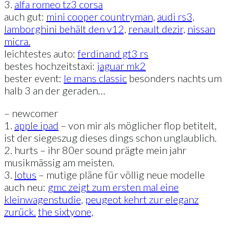
3.
alfa romeo tz3 corsa
auch gut:
mini cooper countryman,
audi rs3,
lamborghini behält den v12,
renault dezir,
nissan
micra.
leichtestes auto:
ferdinand gt3 rs
bestes hochzeitstaxi:
jaguar mk2
bester event:
le mans classic
besonders nachts um
halb 3 an der geraden…
– newcomer
1.
apple ipad
– von mir als möglicher flop betitelt,
ist der siegeszug dieses dings schon unglaublich.
2. hurts – ihr 80er sound prägte mein jahr
musikmässig am meisten.
3.
lotus
– mutige pläne für völlig neue modelle
auch neu:
gmc zeigt zum ersten mal eine
kleinwagenstudie,
peugeot kehrt zur eleganz
zurück.
the sixtyone,