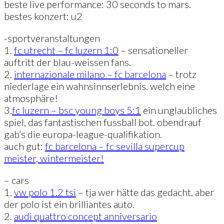
beste live performance: 30 seconds to mars.
bestes konzert: u2
-sportveranstaltungen
1.
fc utrecht – fc luzern 1:0
– sensationeller
auftritt der blau-weissen fans.
2.
internazionale milano – fc barcelona
– trotz
niederlage ein wahnsinnserlebnis. welch eine
atmosphäre!
3.
fc luzern – bsc young boys 5:1
ein unglaubliches
spiel, das fantastischen fussball bot. obendrauf
gab’s die europa-league-qualifikation.
auch gut:
fc barcelona – fc sevilla supercup
meister, wintermeister!
– cars
1.
vw polo 1.2 tsi
– tja wer hätte das gedacht, aber
der polo ist ein brilliantes auto.
2.
audi quattro concept anniversario