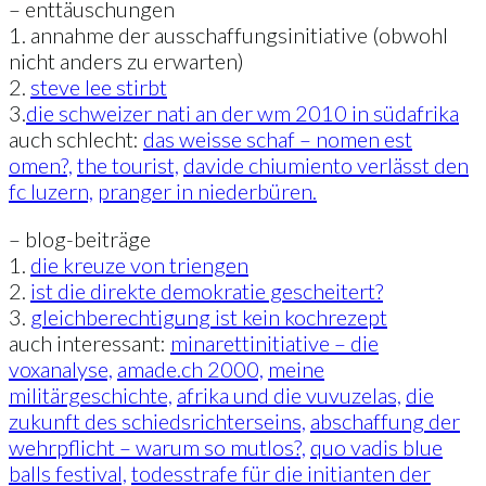
– enttäuschungen
1. annahme der ausschaffungsinitiative (obwohl
nicht anders zu erwarten)
2.
steve lee stirbt
3.
die schweizer nati an der wm 2010 in südafrika
auch schlecht:
das weisse schaf – nomen est
omen?,
the tourist,
davide chiumiento verlässt den
fc luzern,
pranger in niederbüren.
– blog-beiträge
1.
die kreuze von triengen
2.
ist die direkte demokratie gescheitert?
3.
gleichberechtigung ist kein kochrezept
auch interessant:
minarettinitiative – die
voxanalyse,
amade.ch 2000,
meine
militärgeschichte,
afrika und die vuvuzelas,
die
zukunft des schiedsrichterseins,
abschaffung der
wehrpflicht – warum so mutlos?,
quo vadis blue
balls festival,
todesstrafe für die initianten der