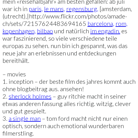
mein «reisehalbjahr» am besten gefallen: ab juli
war ich in
paris,
le mans,
regensburg,
[amsterdam,
(utrecht),|http://www.flickr.com/photos/amade-
ch/sets/72157624483694165
barcelona,
rom,
kopenhagen,
bilbao
und natürlich
im engadin.
es
war faszinierend, so viele verschiedene teile
europas zu sehen. nun bin ich gespannt, was das
neue jahr an erlebnissen und entdeckungen
bereithält.
– movies
1. inception – der beste film des jahres kommt auch
ohne blogbeitrag aus. ansehen!
2.
sherlock holmes
– guy ritchie macht in seiner
etwas anderen fassung alles richtig. witzig, clever
und gut gespielt.
3.
a single man
– tom ford macht nicht nur einen
optisch, sondern auch emotional wunderbaren
filmerstling.