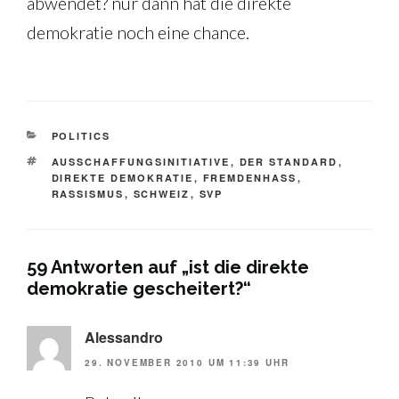
abwendet? nur dann hat die direkte
demokratie noch eine chance.
KATEGORIEN
POLITICS
SCHLAGWÖRTER
AUSSCHAFFUNGSINITIATIVE
,
DER STANDARD
,
DIREKTE DEMOKRATIE
,
FREMDENHASS
,
RASSISMUS
,
SCHWEIZ
,
SVP
59 Antworten auf „ist die direkte
demokratie gescheitert?“
Alessandro
29. NOVEMBER 2010 UM 11:39 UHR