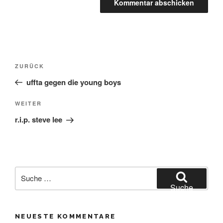
Beitrags-
Vorheriger
ZURÜCK
Beitrag
uffta gegen die young boys
Navigation
Nächster
WEITER
Beitrag
r.i.p. steve lee
Suche
nach:
Suche
NEUESTE KOMMENTARE