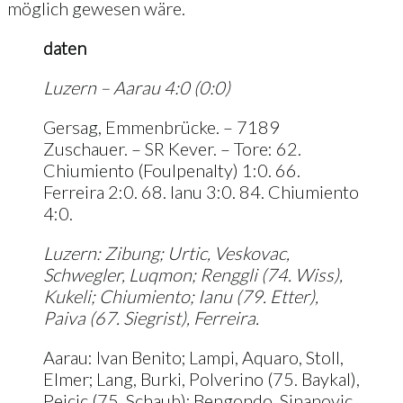
möglich gewesen wäre.
daten
Luzern – Aarau 4:0 (0:0)
Gersag, Emmenbrücke. – 7189
Zuschauer. – SR Kever. – Tore: 62.
Chiumiento (Foulpenalty) 1:0. 66.
Ferreira 2:0. 68. Ianu 3:0. 84. Chiumiento
4:0.
Luzern: Zibung; Urtic, Veskovac,
Schwegler, Luqmon; Renggli (74. Wiss),
Kukeli; Chiumiento; Ianu (79. Etter),
Paiva (67. Siegrist), Ferreira.
Aarau: Ivan Benito; Lampi, Aquaro, Stoll,
Elmer; Lang, Burki, Polverino (75. Baykal),
Pejcic (75. Schaub); Bengondo, Sinanovic