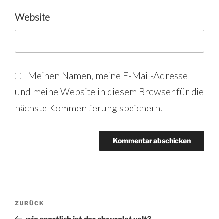
Website
Meinen Namen, meine E-Mail-Adresse
und meine Website in diesem Browser für die
nächste Kommentierung speichern.
Beitrags-
Vorheriger
ZURÜCK
Beitrag
wie sportlich ist der chevrolet volt?