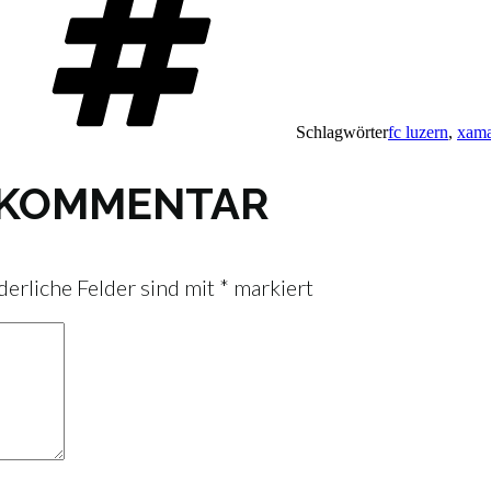
Schlagwörter
fc luzern
,
xama
N KOMMENTAR
derliche Felder sind mit
*
markiert