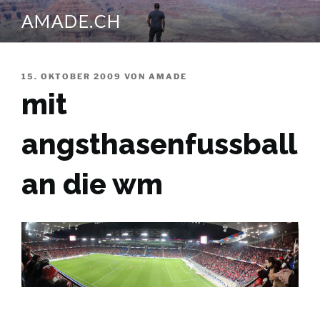
Zum
AMADE.CH
Inhalt
springen
VERÖFFENTLICHT
15. OKTOBER 2009
VON
AMADE
AM
mit
angsthasenfussball
an die wm