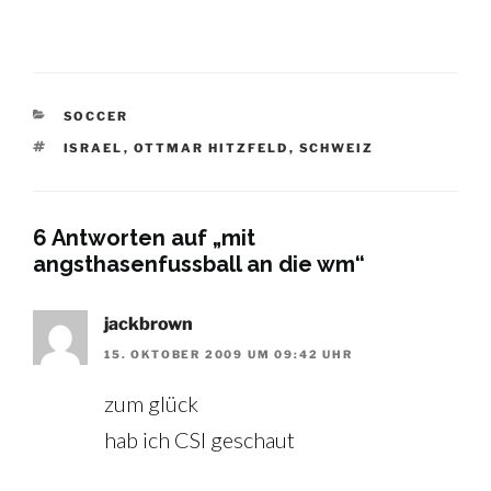
KATEGORIEN
SOCCER
SCHLAGWÖRTER
ISRAEL
,
OTTMAR HITZFELD
,
SCHWEIZ
6 Antworten auf „mit
angsthasenfussball an die wm“
jackbrown
15. OKTOBER 2009 UM 09:42 UHR
zum glück
hab ich CSI geschaut