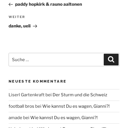
Beitrag
Navigation
paddy hopkirk & rauno aaltonen
Nächster
WEITER
Beitrag
danke, ueli
Suche
Suche
nach:
NEUESTE KOMMENTARE
Liserl Gartenkraft
bei
Der Sturm und die Schweiz
football bros
bei
Wie kannst Du es wagen, Gianni?!
amade
bei
Wie kannst Du es wagen, Gianni?!