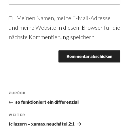
Meinen Namen, meine E-Mail-Adresse
und meine Website in diesem Browser für die
nächste Kommentierung speichern.
Beitrags-
Vorheriger
ZURÜCK
Beitrag
Navigation
so funktioniert ein differenzial
Nächster
WEITER
Beitrag
fc luzern – xamax neuchâtel 2:1