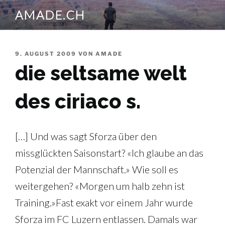
Zum
AMADE.CH
Inhalt
springen
VERÖFFENTLICHT
9. AUGUST 2009
VON
AMADE
AM
die seltsame welt
des ciriaco s.
[…] Und was sagt Sforza über den
missglückten Saisonstart? «Ich glaube an das
Potenzial der Mannschaft.» Wie soll es
weitergehen? «Morgen um halb zehn ist
Training.»Fast exakt vor einem Jahr wurde
Sforza im FC Luzern entlassen. Damals war