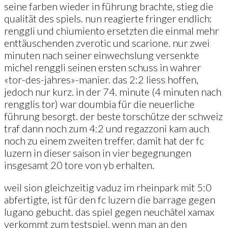
seine farben wieder in führung brachte, stieg die
qualität des spiels. nun reagierte fringer endlich:
renggli und chiumiento ersetzten die einmal mehr
enttäuschenden zverotic und scarione. nur zwei
minuten nach seiner einwechslung versenkte
michel renggli seinen ersten schuss in wahrer
«tor-des-jahres»-manier. das 2:2 liess hoffen,
jedoch nur kurz. in der 74. minute (4 minuten nach
rengglis tor) war doumbia für die neuerliche
führung besorgt. der beste torschütze der schweiz
traf dann noch zum 4:2 und regazzoni kam auch
noch zu einem zweiten treffer. damit hat der fc
luzern in dieser saison in vier begegnungen
insgesamt 20 tore von yb erhalten.
weil sion gleichzeitig vaduz im rheinpark mit 5:0
abfertigte, ist für den fc luzern die barrage gegen
lugano gebucht. das spiel gegen neuchâtel xamax
verkommt zum testspiel. wenn man an den