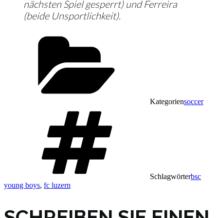
nächsten Spiel gesperrt) und Ferreira
(beide Unsportlichkeit).
Kategorien
soccer
Schlagwörter
bsc
young boys
,
fc luzern
SCHREIBEN SIE EINEN