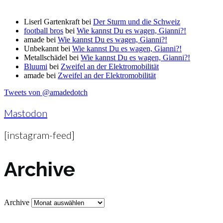
Liserl Gartenkraft
bei
Der Sturm und die Schweiz
football bros
bei
Wie kannst Du es wagen, Gianni?!
amade
bei
Wie kannst Du es wagen, Gianni?!
Unbekannt
bei
Wie kannst Du es wagen, Gianni?!
Metallschädel
bei
Wie kannst Du es wagen, Gianni?!
Bluumi
bei
Zweifel an der Elektromobilität
amade
bei
Zweifel an der Elektromobilität
Tweets von @amadedotch
Mastodon
[instagram-feed]
Archive
Archive