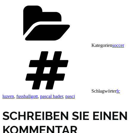
Kategorien
soccer
Schlagwörter
fc
luzern
,
fussballgott
,
pascal bader
,
pasci
SCHREIBEN SIE EINEN
KOMMENTAR