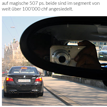
auf magische 507 ps. beide sind im segment von
weit über 100’000 chf angesiedelt.