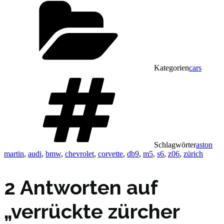
Kategorien
cars
Schlagwörter
aston
martin
,
audi
,
bmw
,
chevrolet
,
corvette
,
db9
,
m5
,
s6
,
z06
,
zürich
2 Antworten auf
„verrückte zürcher